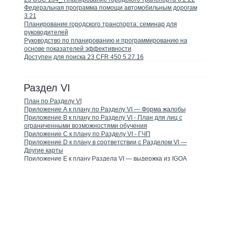
Федеральная программа помощи автомобильным дорогам
3.21
Планирование городского транспорта: семинар для
руководителей
Руководство по планированию и программированию на
основе показателей эффективности
Доступен для поиска 23 CFR 450 5.27.16
Раздел VI
План по Разделу VI
Приложение А к плану по Разделу VI — Форма жалобы
Приложение B к плану по Разделу VI - План для лиц с
ограниченными возможностями обучения
Приложение C к плану по Разделу VI - ГЧП
Приложение D к плану в соответствии с Разделом VI —
Другие карты
Приложение E к плану Раздела VI — выдержка из IGOA
Граница МПО
Страница границ MPO