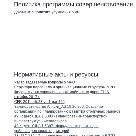
Политика программы совершенствования
Документ о политике улучшения MVP
Нормативные акты и ресурсы
Часто задаваемые вопросы о MPO
Структура персонала и организационные структуры MPO
Федерального управления автомобильных дорог США,
октябрь 2017 г.
CFR-2011-title23-vol1-part420
Законодательство Аляски_AS 19.20.200. Создание
организаций по планированию развития столичных районов
49 Кодекс США § 5303 - Планирование транспортной
инфраструктуры мегаполисов
49 Кодекс США § 5307 - Формульные гранты для
урбанизированных территорий
23 USC 134_ Планирование городского транспорта 6.2.22