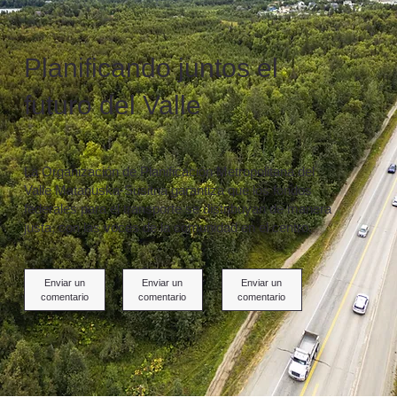
Planificando juntos el
futuro del Valle
La Organización de Planificación Metropolitana del
Valle Matanuska-Susitna garantiza que los fondos
federales para el transporte se distribuyan de manera
justa, con las voces de la comunidad en el centro.
Enviar un
Enviar un
Enviar un
comentario
comentario
comentario