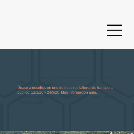
¡Ya están abiertas las nominaciones formales para proyectos
MTP!
Más información aquí.
Únase a nosotros en uno de nuestros talleres de transporte
público: 12/3/26 y 24/3/26.
Más información aquí.
MVP tiene dos puestos vacantes en nuestro Comité Técnico.
¡Postúlate aquí!